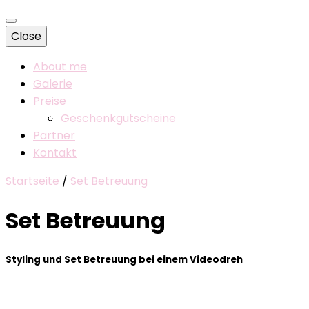
Close
About me
Galerie
Preise
Geschenkgutscheine
Partner
Kontakt
Startseite
/
Set Betreuung
Set Betreuung
Styling und Set Betreuung bei einem Videodreh