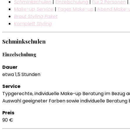
Schminkschulen
|
Einzelschulung
|
Für 2 Personen
|
Make-up Service
|
Tages Make-up
|
Abend Make-
Braut Styling Paket
Komplett Styling
Schminkschulen
Einzelschulung
Dauer
etwa 1,5 Stunden
Service
Typgerechte, individuelle Make-up Beratung im Bezug a
Auswahl geeigneter Farben sowie individuelle Beratung
Preis
90 €