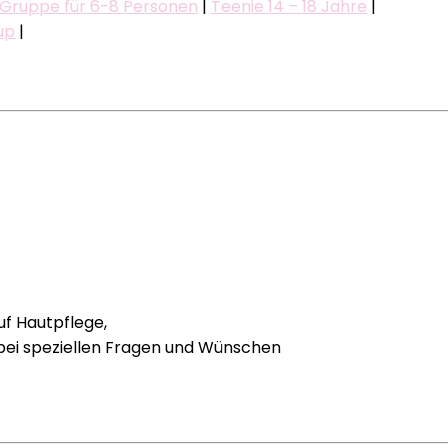
Gruppe für 6-8 Personen
|
Teenie 14 – 18 Jahre
|
up
|
uf Hautpflege,
 bei speziellen Fragen und Wünschen