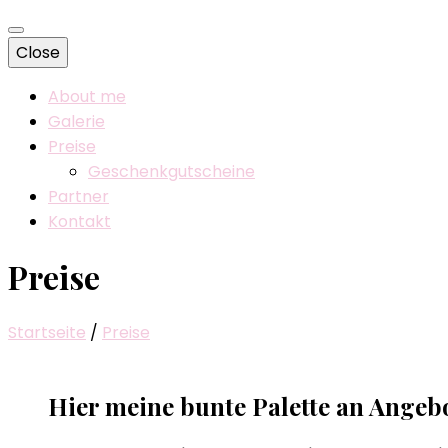
Close
About me
Galerie
Preise
Geschenkgutscheine
Partner
Kontakt
Preise
Startseite
/
Preise
Hier meine bunte Palette an Angeb