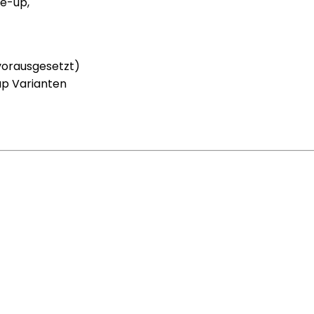
e-up,
vorausgesetzt)
up Varianten